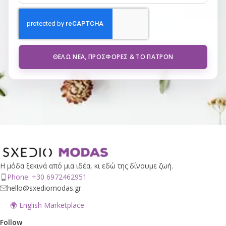
ΘΈΛΩ ΝΈΑ, ΠΡΟΣΦΟΡΈΣ & ΤΟ ΠΑΤΡΌΝ
Η μόδα ξεκινά από μια ιδέα, κι εδώ της δίνουμε ζωή.
Phone: +30 6972462951
hello@sxediomodas.gr
🌍 English Marketplace
Follow