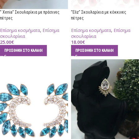
” Xenia” Σκουλαρίκια με πράσινες
”Eliz” Σκουλαρίκια με κόκκινες
πέτρες
πέτρες
Επίσημα κοσμήματα
,
Επίσημα
Επίσημα κοσμήματα
,
Επίσημα
σκουλαρίκια
σκουλαρίκια
25.00
€
18.00
€
ΠΡΟΣΘΉΚΗ ΣΤΟ ΚΑΛΆΘΙ
ΠΡΟΣΘΉΚΗ ΣΤΟ ΚΑΛΆΘΙ