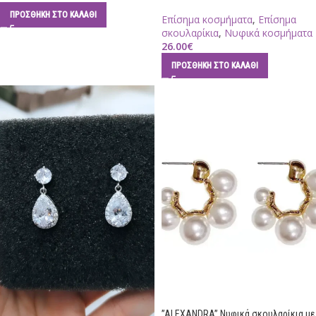
ΠΡΟΣΘΉΚΗ ΣΤΟ ΚΑΛΆΘΙ
Επίσημα κοσμήματα
,
Επίσημα
σκουλαρίκια
,
Νυφικά κοσμήματα
26.00
€
ΠΡΟΣΘΉΚΗ ΣΤΟ ΚΑΛΆΘΙ
”ALEXANDRA” Νυφικά σκουλαρίκια με