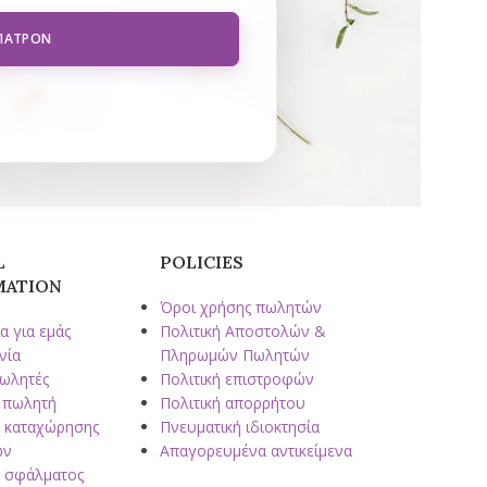
 ΠΑΤΡΌΝ
L
POLICIES
MATION
Όροι χρήσης πωλητών
α για εμάς
Πολιτική Αποστολών &
νία
Πληρωμών Πωλητών
πωλητές
Πολιτική επιστροφών
 πωλητή
Πολιτική απορρήτου
 καταχώρησης
Πνευματική ιδιοκτησία
ων
Απαγορευμένα αντικείμενα
 σφάλματος