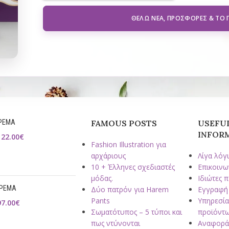
ΘΈΛΩ ΝΈΑ, ΠΡΟΣΦΟΡΈΣ & ΤΟ
ΡΕΜΑ
FAMOUS POSTS
USEFU
INFOR
122.00
€
Fashion Illustration για
αρχάριους
Λίγα λόγι
10 + Έλληνες σχεδιαστές
Επικοινω
μόδας.
Ιδιώτες 
ΟΡΕΜΑ
Δύο πατρόν για Harem
Εγγραφή
Pants
Υπηρεσία
97.00
€
Σωματότυπος – 5 τύποι και
προϊόντ
πως ντύνονται
Αναφορά