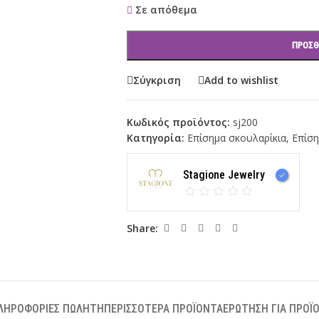
Σε απόθεμα
ΠΡΟΣΘ
Σύγκριση
Add to wishlist
Κωδικός προϊόντος:
sj200
Κατηγορία:
Επίσημα σκουλαρίκια
,
Επίση
Stagione Jewelry
Share:
ΛΗΡΟΦΟΡΊΕΣ ΠΩΛΗΤΉ
ΠΕΡΙΣΣΌΤΕΡΑ ΠΡΟΪΌΝΤΑ
ΕΡΏΤΗΣΗ ΓΙΑ ΠΡΟΪ