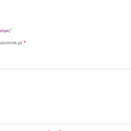
πέτρες”
*
ιώνονται με