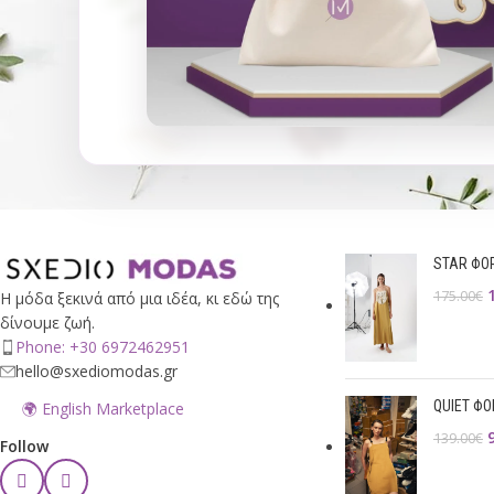
STAR ΦΟ
175.00
€
Η μόδα ξεκινά από μια ιδέα, κι εδώ της
δίνουμε ζωή.
Phone: +30 6972462951
hello@sxediomodas.gr
QUIET Φ
🌍 English Marketplace
139.00
€
Follow