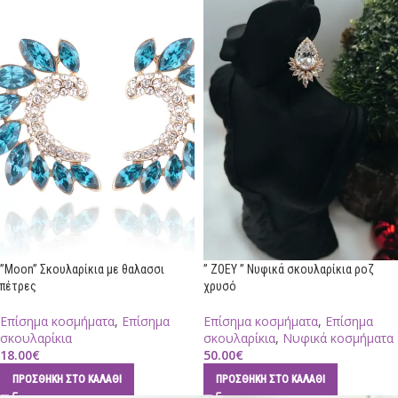
”Moon” Σκουλαρίκια με θαλασσι
” ZOEY ” Νυφικά σκουλαρίκια ροζ
πέτρες
χρυσό
Επίσημα κοσμήματα
,
Επίσημα
Επίσημα κοσμήματα
,
Επίσημα
σκουλαρίκια
σκουλαρίκια
,
Νυφικά κοσμήματα
18.00
€
50.00
€
ΠΡΟΣΘΉΚΗ ΣΤΟ ΚΑΛΆΘΙ
ΠΡΟΣΘΉΚΗ ΣΤΟ ΚΑΛΆΘΙ