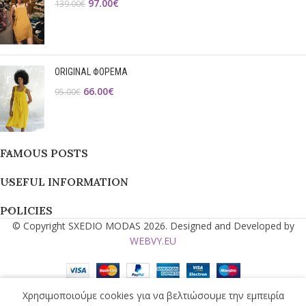
97.00
€
139.00
€
ORIGINAL ΦΟΡΕΜΑ
66.00
€
95.00
€
FAMOUS POSTS
USEFUL INFORMATION
POLICIES
© Copyright SXEDIO MODAS 2026. Designed and Developed by
WEBVY.EU
Χρησιμοποιούμε cookies για να βελτιώσουμε την εμπειρία
τάστημα
Αγαπημένα
Ο λογαριασμός μου
Cart