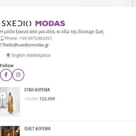
Η μόδα ξεκινά από μια ιδέα, κι εδώ της δίνουμε ζωή.
Phone: +30 6972462951
hello@sxediomodas.gr
🌍 English Marketplace
Follow
STAR ΦΟΡΕΜΑ
122.00
€
175.00
€
QUIET ΦΟΡΕΜΑ