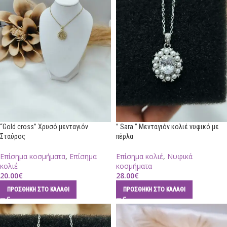
“Gold cross” Χρυσό μενταγιόν
” Sara ” Μενταγιόν κολιέ νυφικό με
Σταύρος
πέρλα
Επίσημα κοσμήματα
,
Επίσημα
Επίσημα κολιέ
,
Νυφικά
κολιέ
κοσμήματα
20.00
€
28.00
€
ΠΡΟΣΘΉΚΗ ΣΤΟ ΚΑΛΆΘΙ
ΠΡΟΣΘΉΚΗ ΣΤΟ ΚΑΛΆΘΙ