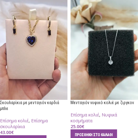
Σκουλαρίκια με μενταγιόν καρδιά
Μενταγιόν νυφικό κολιέ με ζιργκον
μπλε
Επίσημα κολιέ
,
Νυφικά
Επίσημα κολιέ
,
Επίσημα
κοσμήματα
σκουλαρίκια
25.00
€
43.00
€
ΠΡΟΣΘΉΚΗ ΣΤΟ ΚΑΛΆΘΙ