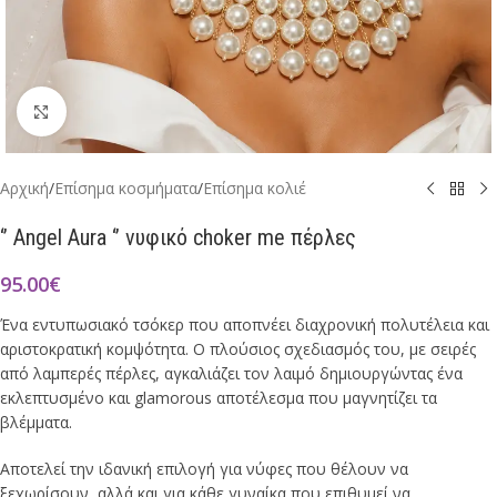
Click to enlarge
Αρχική
/
Επίσημα κοσμήματα
/
Επίσημα κολιέ
‘’ Angel Aura ‘’ νυφικό choker me πέρλες
95.00
€
Ένα εντυπωσιακό τσόκερ που αποπνέει διαχρονική πολυτέλεια και
αριστοκρατική κομψότητα. Ο πλούσιος σχεδιασμός του, με σειρές
από λαμπερές πέρλες, αγκαλιάζει τον λαιμό δημιουργώντας ένα
εκλεπτυσμένο και glamorous αποτέλεσμα που μαγνητίζει τα
βλέμματα.
Αποτελεί την ιδανική επιλογή για νύφες που θέλουν να
ξεχωρίσουν, αλλά και για κάθε γυναίκα που επιθυμεί να