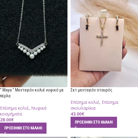
” Maya ” Μενταγιόν κολιέ νυφικό με
Σετ μενταγιόν σταυρός
πέρλα
Επίσημα κολιέ
,
Επίσημα
Επίσημα κολιέ
,
Νυφικά
σκουλαρίκια
κοσμήματα
43.00
€
28.00
€
ΠΡΟΣΘΉΚΗ ΣΤΟ ΚΑΛΆΘΙ
ΠΡΟΣΘΉΚΗ ΣΤΟ ΚΑΛΆΘΙ