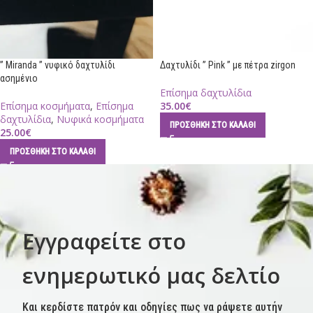
” Miranda ” νυφικό δαχτυλίδι
Δαχτυλίδι ” Pink ” με πέτρα zirgon
ασημένιο
Επίσημα δαχτυλίδια
Επίσημα κοσμήματα
,
Επίσημα
35.00
€
δαχτυλίδια
,
Νυφικά κοσμήματα
ΠΡΟΣΘΉΚΗ ΣΤΟ ΚΑΛΆΘΙ
25.00
€
ΠΡΟΣΘΉΚΗ ΣΤΟ ΚΑΛΆΘΙ
Εγγραφείτε στο
ενημερωτικό μας δελτίο
Και κερδίστε πατρόν και οδηγίες πως να ράψετε αυτήν