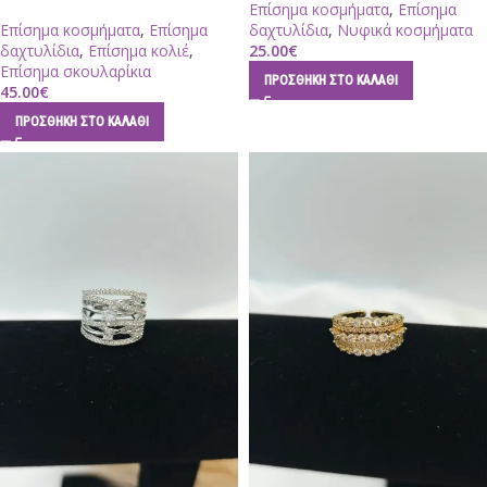
Επίσημα κοσμήματα
,
Επίσημα
Επίσημα κοσμήματα
,
Επίσημα
δαχτυλίδια
,
Νυφικά κοσμήματα
δαχτυλίδια
,
Επίσημα κολιέ
,
25.00
€
Επίσημα σκουλαρίκια
ΠΡΟΣΘΉΚΗ ΣΤΟ ΚΑΛΆΘΙ
45.00
€
ΠΡΟΣΘΉΚΗ ΣΤΟ ΚΑΛΆΘΙ