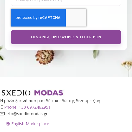
ΘΈΛΩ ΝΈΑ, ΠΡΟΣΦΟΡΈΣ & ΤΟ ΠΑΤΡΌΝ
Η μόδα ξεκινά από μια ιδέα, κι εδώ της δίνουμε ζωή.
Phone: +30 6972462951
hello@sxediomodas.gr
🌍 English Marketplace