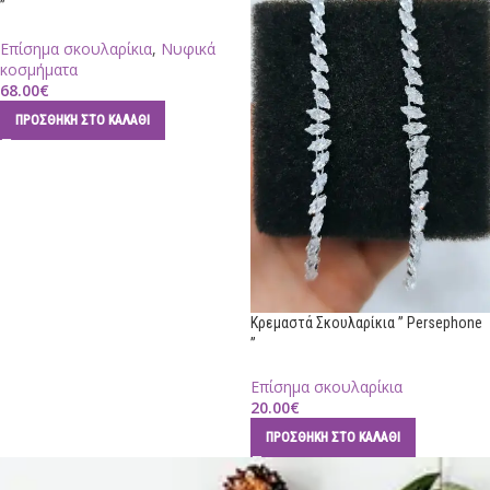
”
Επίσημα σκουλαρίκια
,
Νυφικά
κοσμήματα
68.00
€
ΠΡΟΣΘΉΚΗ ΣΤΟ ΚΑΛΆΘΙ
Κρεμαστά Σκουλαρίκια ” Persephone
”
Επίσημα σκουλαρίκια
20.00
€
ΠΡΟΣΘΉΚΗ ΣΤΟ ΚΑΛΆΘΙ