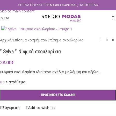
Skip to navigation
ΘΕΣ ΝΑ ΠΟΥΛΆΣ ΣΤΟ MARKETPLACE ΜΑΣ; ΠΆΤΗΣΕ ΕΔΏ
Skip to main content
MENU
Click to enlarge
Αρχική
/
Επίσημα κοσμήματα
/
Επίσημα σκουλαρίκια
” Sylva ” Νυφικά σκουλαρίκια
28.00
€
Νυφικά σκουλαρίκια ιδιαίτερο σχέδιο με λάμψη και πέρλα .
Σε απόθεμα
ΠΡΟΣΘΉΚΗ ΣΤΟ ΚΑΛΆΘΙ
Σύγκριση
Add to wishlist