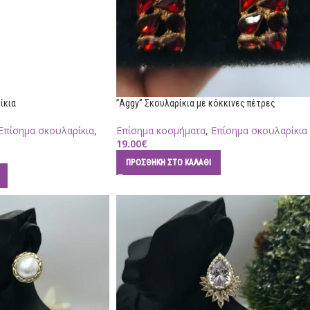
ίκια
”Aggy” Σκουλαρίκια με κόκκινες πέτρες
Επίσημα σκουλαρίκια
,
Επίσημα κοσμήματα
,
Επίσημα σκουλαρίκια
19.00
€
ΠΡΟΣΘΉΚΗ ΣΤΟ ΚΑΛΆΘΙ