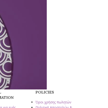
L
POLICIES
MATION
Όροι χρήσης πωλητών
α για εμάς
Πολιτική Αποστολών &