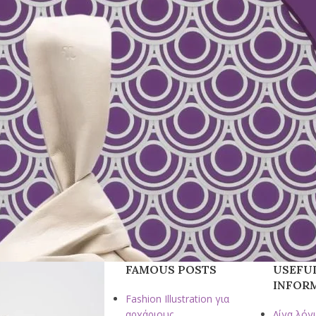
FAMOUS POSTS
USEFU
INFOR
Fashion Illustration για
αρχάριους
Λίγα λόγι