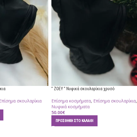
κια
” ZOEY ” Νυφικά σκουλαρίκια χρυσό
Επίσημα σκουλαρίκια
Επίσημα κοσμήματα
,
Επίσημα σκουλαρίκια
,
Νυφικά κοσμήματα
50.00
€
ΠΡΟΣΘΉΚΗ ΣΤΟ ΚΑΛΆΘΙ