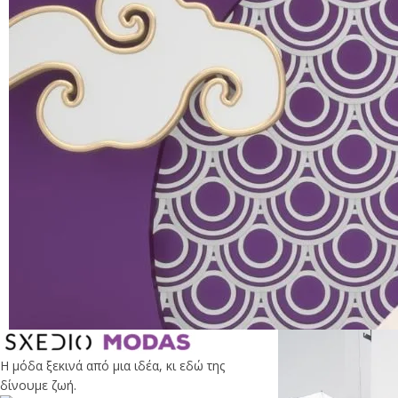
Η μόδα ξεκινά από μια ιδέα, κι εδώ της
δίνουμε ζωή.