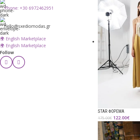
Phone: +30 6972462951
hello@sxediomodas.gr
🌍 English Marketplace
🌍 English Marketplace
Follow
STAR ΦΟΡΕΜΑ
122.00
€
175.00
€