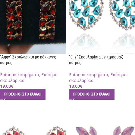
”Aggy” Σκουλαρίκια με κόκκινες
”Eliz” Σκουλαρίκια με τιρκουάζ
πέτρες
πέτρες
Επίσημα κοσμήματα
,
Επίσημα
Επίσημα κοσμήματα
,
Επίσημα
σκουλαρίκια
σκουλαρίκια
19.00
€
18.00
€
ΠΡΟΣΘΉΚΗ ΣΤΟ ΚΑΛΆΘΙ
ΠΡΟΣΘΉΚΗ ΣΤΟ ΚΑΛΆΘΙ