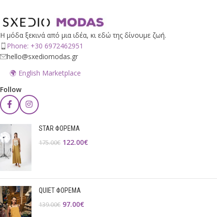
Η μόδα ξεκινά από μια ιδέα, κι εδώ της δίνουμε ζωή.
Phone: +30 6972462951
hello@sxediomodas.gr
🌍 English Marketplace
Follow
STAR ΦΟΡΕΜΑ
122.00
€
175.00
€
QUIET ΦΟΡΕΜΑ
97.00
€
139.00
€