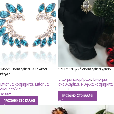
”Moon” Σκουλαρίκια με θαλασσι
” ZOEY ” Νυφικά σκουλαρίκια χρυσό
πέτρες
Επίσημα κοσμήματα
,
Επίσημα
Επίσημα κοσμήματα
,
Επίσημα
σκουλαρίκια
,
Νυφικά κοσμήματα
σκουλαρίκια
50.00
€
18.00
€
ΠΡΟΣΘΉΚΗ ΣΤΟ ΚΑΛΆΘΙ
ΠΡΟΣΘΉΚΗ ΣΤΟ ΚΑΛΆΘΙ