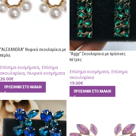
”ALEXANDRA” Νυφικά σκουλαρίκια με
”Aggy” Σκουλαρίκια με πράσινες
πέρλα
πέτρες
Επίσημα κοσμήματα
,
Επίσημα
Επίσημα κοσμήματα
,
Επίσημα
σκουλαρίκια
,
Νυφικά κοσμήματα
σκουλαρίκια
26.00
€
19.00
€
ΠΡΟΣΘΉΚΗ ΣΤΟ ΚΑΛΆΘΙ
ΠΡΟΣΘΉΚΗ ΣΤΟ ΚΑΛΆΘΙ