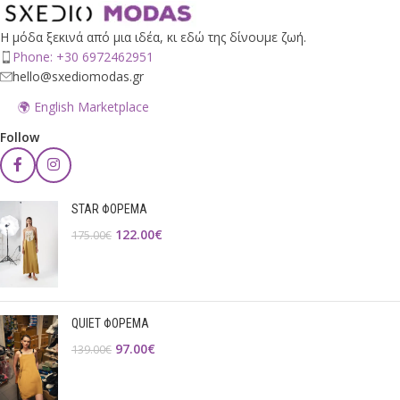
Η μόδα ξεκινά από μια ιδέα, κι εδώ της δίνουμε ζωή.
Phone: +30 6972462951
hello@sxediomodas.gr
🌍 English Marketplace
Follow
STAR ΦΟΡΕΜΑ
122.00
€
175.00
€
QUIET ΦΟΡΕΜΑ
97.00
€
139.00
€