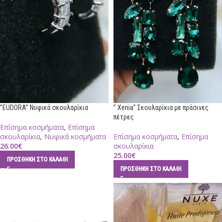
”EUDORA” Νυφικά σκουλαρίκια
” Xenia” Σκουλαρίκια με πράσινες
πέτρες
Επίσημα κοσμήματα
,
Επίσημα
σκουλαρίκια
,
Νυφικά κοσμήματα
Επίσημα κοσμήματα
,
Επίσημα
26.00
€
σκουλαρίκια
25.00
€
ΠΡΟΣΘΉΚΗ ΣΤΟ ΚΑΛΆΘΙ
ΠΡΟΣΘΉΚΗ ΣΤΟ ΚΑΛΆΘΙ