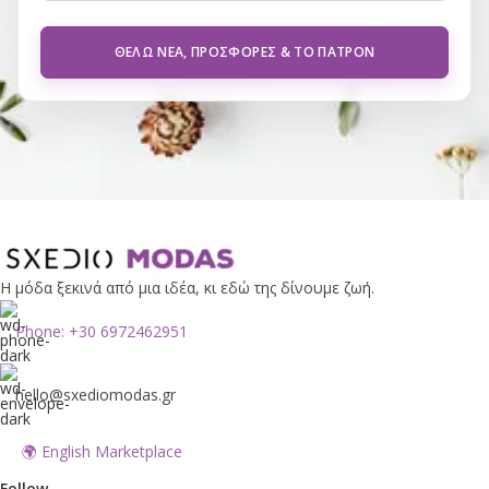
ΘΈΛΩ ΝΈΑ, ΠΡΟΣΦΟΡΈΣ & ΤΟ ΠΑΤΡΌΝ
Η μόδα ξεκινά από μια ιδέα, κι εδώ της δίνουμε ζωή.
Phone: +30 6972462951
hello@sxediomodas.gr
🌍 English Marketplace
Follow