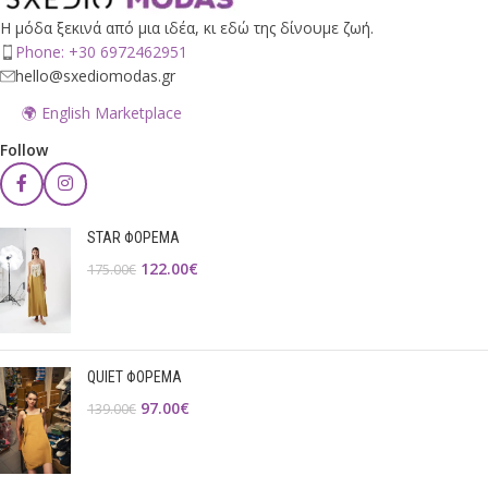
Η μόδα ξεκινά από μια ιδέα, κι εδώ της δίνουμε ζωή.
Phone: +30 6972462951
hello@sxediomodas.gr
🌍 English Marketplace
Follow
STAR ΦΟΡΕΜΑ
122.00
€
175.00
€
QUIET ΦΟΡΕΜΑ
97.00
€
139.00
€