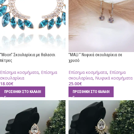
”Moon” Σκουλαρίκια με θαλασσι
”MALI ” Νυφικά σκουλαρίκια σε
πέτρες
χρυσό
Επίσημα κοσμήματα
,
Επίσημα
Επίσημα κοσμήματα
,
Επίσημα
σκουλαρίκια
σκουλαρίκια
,
Νυφικά κοσμήματα
18.00
€
25.00
€
ΠΡΟΣΘΉΚΗ ΣΤΟ ΚΑΛΆΘΙ
ΠΡΟΣΘΉΚΗ ΣΤΟ ΚΑΛΆΘΙ