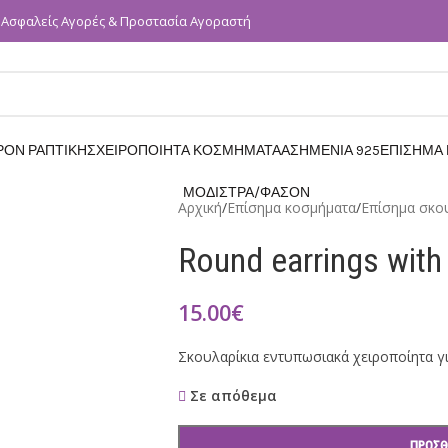
Ασφαλείς Αγορές & Προστασία Αγοραστή
✓
ΡΟΝ ΡΑΠΤΙΚΗΣ
ΧΕΙΡΟΠΟΙΗΤΑ ΚΟΣΜΗΜΑΤΑ
ΑΣΗΜΕΝΙΑ 925
ΕΠΙΣΗΜΑ
ΜΟΔΙΣΤΡΑ/ΦΑΣΟΝ
Αρχική
/
Επίσημα κοσμήματα
/
Επίσημα σκο
Round earrings with
15.00
€
Σκουλαρίκια εντυπωσιακά χειροποίητα για
Σε απόθεμα
ΠΡΟΣΘ