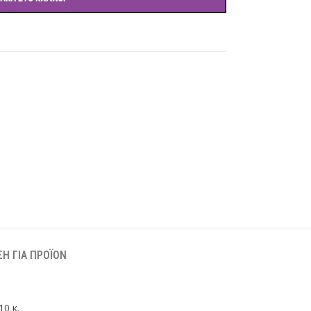
Η ΓΙΑ ΠΡΟΪΌΝ
10 κ.