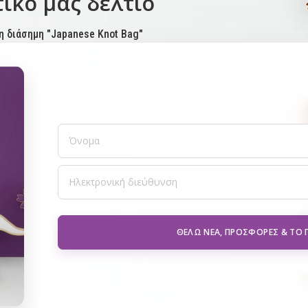
ικό μας δελτίο
η διάσημη "Japanese Knot Bag"
ΘΈΛΩ ΝΈΑ, ΠΡΟΣΦΟΡΈΣ & ΤΟ