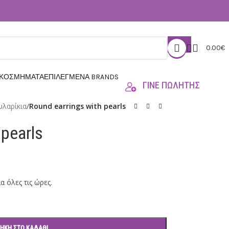
0.00
€
 ΚΟΣΜΗΜΑΤΑ
ΕΠΙΛΕΓΜΕΝΑ BRANDS
ΓΙΝΕ ΠΩΛΗΤΗΣ
υλαρίκια
/
Round earrings with pearls
 pearls
 όλες τις ώρες.
ΉΚΗ ΣΤΟ ΚΑΛΆΘΙ