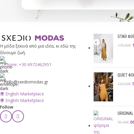
STAR ΦΟ
175.00
€
Η μόδα ξεκινά από μια ιδέα, κι εδώ της
δίνουμε ζωή.
Phone: +30 6972462951
QUIET Φ
hello@sxediomodas.gr
139.00
€
🌍 English Marketplace
🌍 English Marketplace
Follow
ORIGINA
6
95.00
€