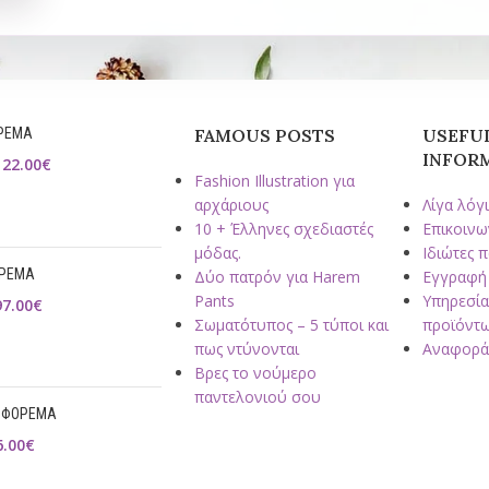
ΡΕΜΑ
FAMOUS POSTS
USEFU
INFOR
122.00
€
Fashion Illustration για
αρχάριους
Λίγα λόγι
10 + Έλληνες σχεδιαστές
Επικοινω
μόδας.
Ιδιώτες 
ΟΡΕΜΑ
Δύο πατρόν για Harem
Εγγραφή
Pants
Υπηρεσία
97.00
€
Σωματότυπος – 5 τύποι και
προϊόντ
πως ντύνονται
Αναφορά
Βρες το νούμερο
παντελονιού σου
L ΦΟΡΕΜΑ
6.00
€