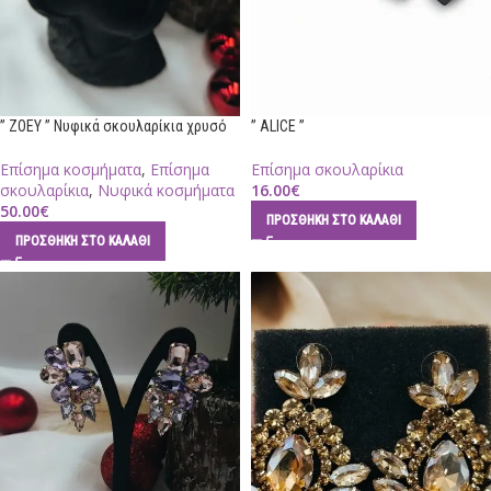
” ZOEY ” Νυφικά σκουλαρίκια χρυσό
” ALICE ”
Επίσημα κοσμήματα
,
Επίσημα
Επίσημα σκουλαρίκια
σκουλαρίκια
,
Νυφικά κοσμήματα
16.00
€
50.00
€
ΠΡΟΣΘΉΚΗ ΣΤΟ ΚΑΛΆΘΙ
ΠΡΟΣΘΉΚΗ ΣΤΟ ΚΑΛΆΘΙ