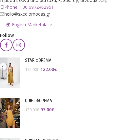
Η μόδα ξεκινά από μια ιδέα, κι εδώ της δίνουμε ζωή.
Phone: +30 6972462951
hello@sxediomodas.gr
🌍 English Marketplace
Follow
STAR ΦΟΡΕΜΑ
122.00
€
175.00
€
QUIET ΦΟΡΕΜΑ
97.00
€
139.00
€