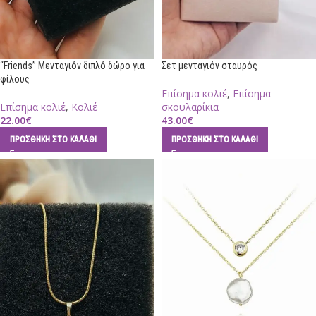
“Friends” Μενταγιόν διπλό δώρο για
Σετ μενταγιόν σταυρός
φίλους
Επίσημα κολιέ
,
Επίσημα
Επίσημα κολιέ
,
Κολιέ
σκουλαρίκια
22.00
€
43.00
€
ΠΡΟΣΘΉΚΗ ΣΤΟ ΚΑΛΆΘΙ
ΠΡΟΣΘΉΚΗ ΣΤΟ ΚΑΛΆΘΙ