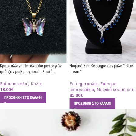
Κρυστάλλινη Πεταλούδα μενταγιόν
Νυφικό Σετ Κοσμημάτων μπλε ” Blue
ιριδίζον μωβ με χρυσή αλυσίδα
dream”
Επίσημα κολιέ
,
Κολιέ
Επίσημα κολιέ
,
Επίσημα
18.00
€
σκουλαρίκια
,
Νυφικά κοσμήματα
85.00
€
ΠΡΟΣΘΉΚΗ ΣΤΟ ΚΑΛΆΘΙ
ΠΡΟΣΘΉΚΗ ΣΤΟ ΚΑΛΆΘΙ