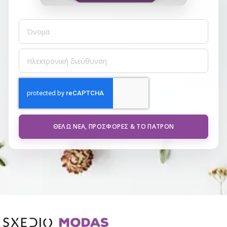
ΘΈΛΩ ΝΈΑ, ΠΡΟΣΦΟΡΈΣ & ΤΟ ΠΑΤΡΌΝ