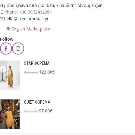
Η μόδα ξεκινά από μια ιδέα, κι εδώ της δίνουμε ζωή.
Phone: +30 6972462951
hello@sxediomodas.gr
🌍 English Marketplace
Follow
STAR ΦΟΡΕΜΑ
122.00
€
175.00
€
QUIET ΦΟΡΕΜΑ
97.00
€
139.00
€