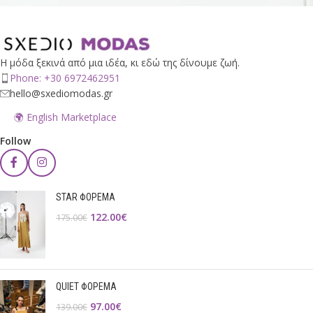
Η μόδα ξεκινά από μια ιδέα, κι εδώ της δίνουμε ζωή.
Phone: +30 6972462951
hello@sxediomodas.gr
🌍 English Marketplace
Follow
STAR ΦΟΡΕΜΑ
122.00
€
175.00
€
QUIET ΦΟΡΕΜΑ
97.00
€
139.00
€