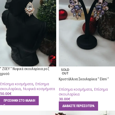
” ZOEY ” Νυφικά σκουλαρίκια ροζ
SOLD
OUT
χρυσό
Κρυστάλλινα Σκουλαρίκια ” Eleni ”
Επίσημα κοσμήματα
,
Επίσημα
σκουλαρίκια
,
Νυφικά κοσμήματα
Επίσημα κοσμήματα
,
Επίσημα
50.00
€
σκουλαρίκια
30.00
€
ΠΡΟΣΘΉΚΗ ΣΤΟ ΚΑΛΆΘΙ
ΔΙΑΒΆΣΤΕ ΠΕΡΙΣΣΌΤΕΡΑ