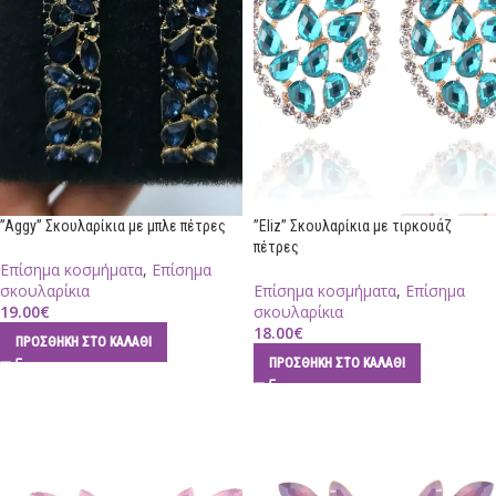
”Aggy” Σκουλαρίκια με μπλε πέτρες
”Eliz” Σκουλαρίκια με τιρκουάζ
πέτρες
Επίσημα κοσμήματα
,
Επίσημα
σκουλαρίκια
Επίσημα κοσμήματα
,
Επίσημα
19.00
€
σκουλαρίκια
18.00
€
ΠΡΟΣΘΉΚΗ ΣΤΟ ΚΑΛΆΘΙ
ΠΡΟΣΘΉΚΗ ΣΤΟ ΚΑΛΆΘΙ