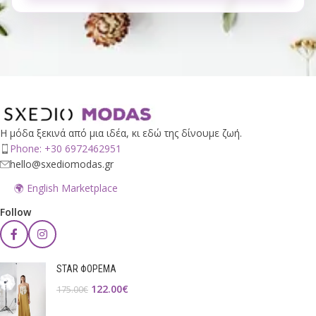
Η μόδα ξεκινά από μια ιδέα, κι εδώ της δίνουμε ζωή.
Phone: +30 6972462951
hello@sxediomodas.gr
🌍 English Marketplace
Follow
STAR ΦΟΡΕΜΑ
122.00
€
175.00
€