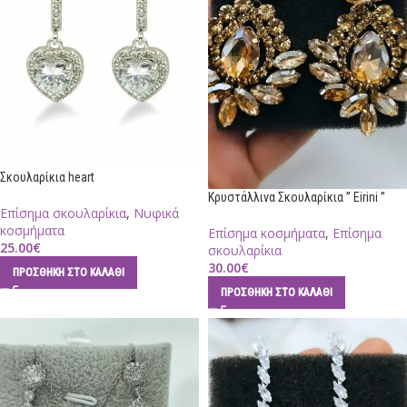
Σκουλαρίκια heart
Κρυστάλλινα Σκουλαρίκια ” Eirini ”
Επίσημα σκουλαρίκια
,
Νυφικά
κοσμήματα
Επίσημα κοσμήματα
,
Επίσημα
25.00
€
σκουλαρίκια
30.00
€
ΠΡΟΣΘΉΚΗ ΣΤΟ ΚΑΛΆΘΙ
ΠΡΟΣΘΉΚΗ ΣΤΟ ΚΑΛΆΘΙ