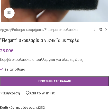
Click to enlarge
Αρχική
/
Επίσημα κοσμήματα
/
Επίσημα σκουλαρίκια
”Elegant” σκουλαρίκια νυφικ΄΄α με πέρλα
25.00
€
Κομψά σκουλαρίκια υποαλλεργικα για όλες τις ώρες.
Σε απόθεμα
ΠΡΟΣΘΉΚΗ ΣΤΟ ΚΑΛΆΘΙ
Σύγκριση
Add to wishlist
Κωδικός προϊόντος:
sj232