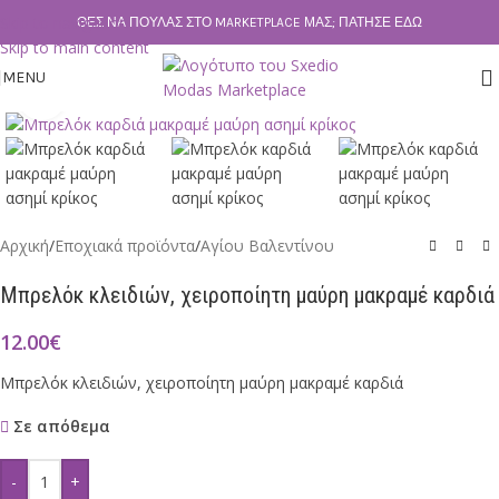
Skip to navigation
ΘΕΣ ΝΑ ΠΟΥΛΆΣ ΣΤΟ MARKETPLACE ΜΑΣ; ΠΆΤΗΣΕ ΕΔΏ
Skip to main content
MENU
Click to enlarge
Αρχική
/
Εποχιακά προϊόντα
/
Αγίου Βαλεντίνου
Μπρελόκ κλειδιών, χειροποίητη μαύρη μακραμέ καρδιά
12.00
€
Μπρελόκ κλειδιών, χειροποίητη μαύρη μακραμέ καρδιά
Σε απόθεμα
-
+