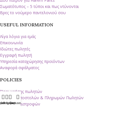
Δύο πατρόν για Harem Pants
Σωματότυπος – 5 τύποι και πως ντύνονται
Βρες το νούμερο παντελονιού σου
USEFUL INFORMATION
Λίγα λόγια για εμάς
Επικοινωνία
Ιδιώτες πωλητές
Εγγραφή πωλητή
Υπηρεσία καταχώρησης προϊόντων
Αναφορά σφάλματος
POLICIES
Όροι χρήσης πωλητών
Πολιτική Αποστολών & Πληρωμών Πωλητών
τάστημα
γαπημένα
Ο λογαριασμός μου
Cart
Πολιτική επιστροφών
Πολιτική απορρήτου
Πνευματική ιδιοκτησία
Απαγορευμένα αντικείμενα