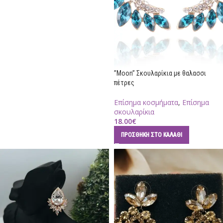
”Moon” Σκουλαρίκια με θαλασσι
πέτρες
Επίσημα κοσμήματα
,
Επίσημα
σκουλαρίκια
18.00
€
ΠΡΟΣΘΉΚΗ ΣΤΟ ΚΑΛΆΘΙ