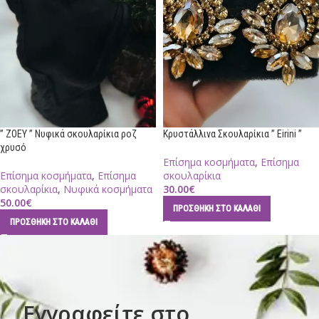
” ZOEY ” Νυφικά σκουλαρίκια ροζ
Κρυστάλλινα Σκουλαρίκια ” Eirini ”
χρυσό
Επίσημα κοσμήματα
,
Επίσημα
Επίσημα κοσμήματα
,
Επίσημα
σκουλαρίκια
σκουλαρίκια
,
Νυφικά κοσμήματα
30.00
€
50.00
€
ΠΡΟΣΘΉΚΗ ΣΤΟ ΚΑΛΆΘΙ
ΠΡΟΣΘΉΚΗ ΣΤΟ ΚΑΛΆΘΙ
Εγγραφείτε στο