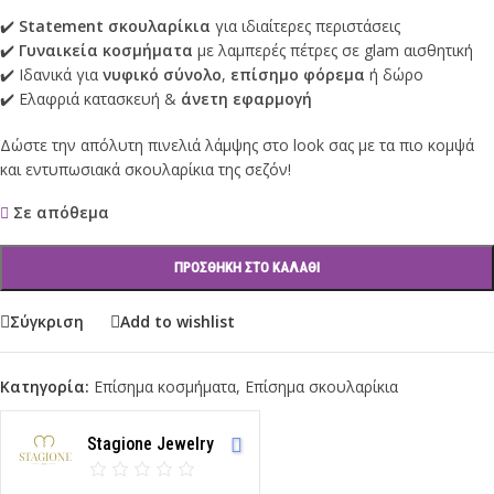
✔️
Statement σκουλαρίκια
για ιδιαίτερες περιστάσεις
✔️
Γυναικεία κοσμήματα
με λαμπερές πέτρες σε glam αισθητική
✔️ Ιδανικά για
νυφικό σύνολο
,
επίσημο φόρεμα
ή δώρο
✔️ Ελαφριά κατασκευή &
άνετη εφαρμογή
Δώστε την απόλυτη πινελιά λάμψης στο look σας με τα πιο κομψά
και εντυπωσιακά σκουλαρίκια της σεζόν!
Σε απόθεμα
ΠΡΟΣΘΉΚΗ ΣΤΟ ΚΑΛΆΘΙ
Σύγκριση
Add to wishlist
Κατηγορία:
Επίσημα κοσμήματα
,
Επίσημα σκουλαρίκια
Stagione Jewelry