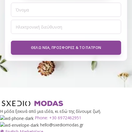
ΘΈΛΩ ΝΈΑ, ΠΡΟΣΦΟΡΈΣ & ΤΟ ΠΑΤΡΌΝ
Η μόδα ξεκινά από μια ιδέα, κι εδώ της δίνουμε ζωή.
Phone: +30 6972462951
hello@sxediomodas.gr
🌍 English Marketplace