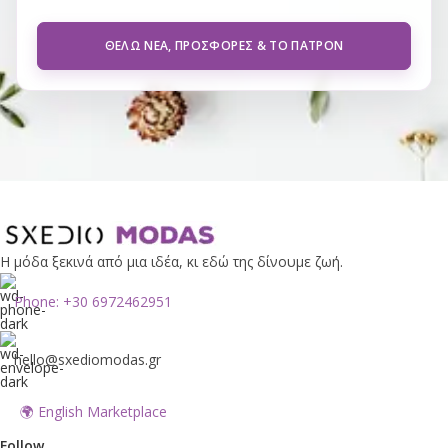
ΘΈΛΩ ΝΈΑ, ΠΡΟΣΦΟΡΈΣ & ΤΟ ΠΑΤΡΌΝ
Η μόδα ξεκινά από μια ιδέα, κι εδώ της δίνουμε ζωή.
Phone: +30 6972462951
hello@sxediomodas.gr
🌍 English Marketplace
Follow