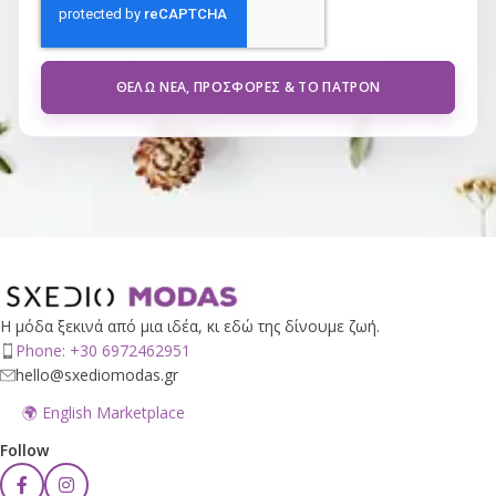
ΘΈΛΩ ΝΈΑ, ΠΡΟΣΦΟΡΈΣ & ΤΟ ΠΑΤΡΌΝ
Η μόδα ξεκινά από μια ιδέα, κι εδώ της δίνουμε ζωή.
Phone: +30 6972462951
hello@sxediomodas.gr
🌍 English Marketplace
Follow