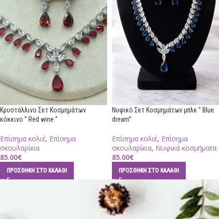
Κρυστάλλινο Σετ Κοσμημάτων
Νυφικό Σετ Κοσμημάτων μπλε ” Blue
κόκκινο ” Red wine ”
dream”
Επίσημα κολιέ
,
Επίσημα
Επίσημα κολιέ
,
Επίσημα
σκουλαρίκια
σκουλαρίκια
,
Νυφικά κοσμήματα
85.00
€
85.00
€
ΠΡΟΣΘΉΚΗ ΣΤΟ ΚΑΛΆΘΙ
ΠΡΟΣΘΉΚΗ ΣΤΟ ΚΑΛΆΘΙ