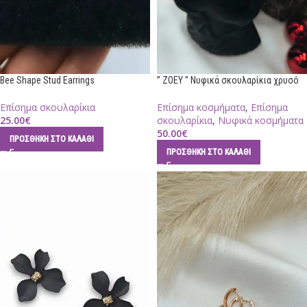
Bee Shape Stud Earrings
” ZOEY ” Νυφικά σκουλαρίκια χρυσό
Επίσημα σκουλαρίκια
Επίσημα κοσμήματα
,
Επίσημα
25.00
€
σκουλαρίκια
,
Νυφικά κοσμήματα
50.00
€
ΠΡΟΣΘΉΚΗ ΣΤΟ ΚΑΛΆΘΙ
ΠΡΟΣΘΉΚΗ ΣΤΟ ΚΑΛΆΘΙ