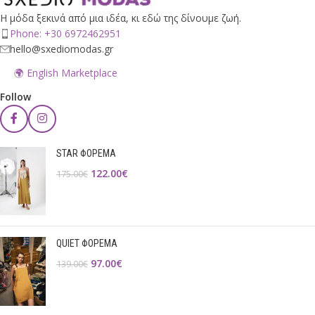
Η μόδα ξεκινά από μια ιδέα, κι εδώ της δίνουμε ζωή.
Phone: +30 6972462951
hello@sxediomodas.gr
🌍 English Marketplace
Follow
STAR ΦΟΡΕΜΑ
122.00
€
175.00
€
QUIET ΦΟΡΕΜΑ
97.00
€
139.00
€