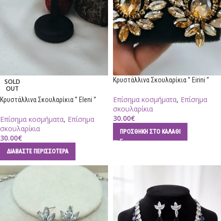
Κρυστάλλινα Σκουλαρίκια ” Eirini ”
SOLD
OUT
Επίσημα κοσμήματα
,
Επίσημα
Κρυστάλλινα Σκουλαρίκια ” Eleni ”
σκουλαρίκια
30.00
€
Επίσημα κοσμήματα
,
Επίσημα
σκουλαρίκια
ΠΡΟΣΘΉΚΗ ΣΤΟ ΚΑΛΆΘΙ
30.00
€
ΔΙΑΒΆΣΤΕ ΠΕΡΙΣΣΌΤΕΡΑ