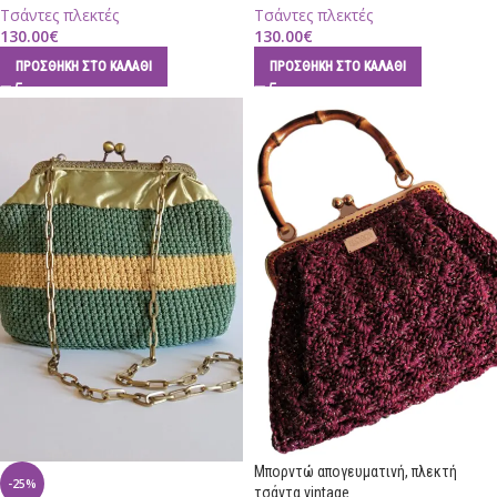
Τσάντες πλεκτές
Τσάντες πλεκτές
130.00
€
130.00
€
ΠΡΟΣΘΉΚΗ ΣΤΟ ΚΑΛΆΘΙ
ΠΡΟΣΘΉΚΗ ΣΤΟ ΚΑΛΆΘΙ
Μπορντώ απογευματινή, πλεκτή
-25%
τσάντα vintage