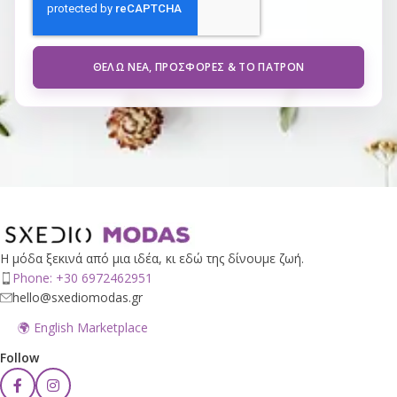
ΘΈΛΩ ΝΈΑ, ΠΡΟΣΦΟΡΈΣ & ΤΟ ΠΑΤΡΌΝ
Η μόδα ξεκινά από μια ιδέα, κι εδώ της δίνουμε ζωή.
Phone: +30 6972462951
hello@sxediomodas.gr
🌍 English Marketplace
Follow