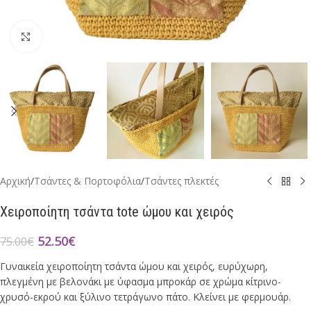
Click to enlarge
Αρχική
/
Τσάντες & Πορτοφόλια
/
Τσάντες πλεκτές
Xειροποίητη τσάντα tote ώμου και χειρός
52.50
€
75.00
€
Γυναικεία χειροποίητη τσάντα ώμου και χειρός, ευρύχωρη,
πλεγμένη με βελονάκι με ύφασμα μπροκάρ σε χρώμα κίτρινο-
χρυσό-εκρού και ξύλινο τετράγωνο πάτο. Κλείνει με φερμουάρ.