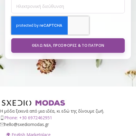
ΘΈΛΩ ΝΈΑ, ΠΡΟΣΦΟΡΈΣ & ΤΟ ΠΑΤΡΌΝ
Η μόδα ξεκινά από μια ιδέα, κι εδώ της δίνουμε ζωή.
Phone: +30 6972462951
hello@sxediomodas.gr
🌍 English Marketplace