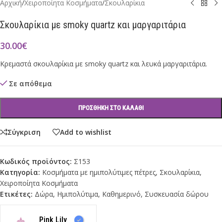
Αρχική
/
Χειροποίητα Κοσμήματα
/
Σκουλαρίκια
Σκουλαρίκια με smoky quartz και μαργαριτάρια
30.00
€
Κρεμαστά σκουλαρίκια με smoky quartz και λευκά μαργαριτάρια.
Σε απόθεμα
ΠΡΟΣΘΉΚΗ ΣΤΟ ΚΑΛΆΘΙ
Σύγκριση
Add to wishlist
Κωδικός προϊόντος:
Σ153
Κατηγορία:
Κοσμήματα με ημιπολύτιμες πέτρες
,
Σκουλαρίκια
,
Χειροποίητα Κοσμήματα
Ετικέτες:
Δώρα
,
Ημιπολύτιμα
,
Καθημερινό
,
Συσκευασία δώρου
Pink Lily