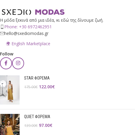
Η μόδα ξεκινά από μια ιδέα, κι εδώ της δίνουμε ζωή.
Phone: +30 6972462951
hello@sxediomodas.gr
🌍 English Marketplace
Follow
STAR ΦΟΡΕΜΑ
122.00
€
175.00
€
QUIET ΦΟΡΕΜΑ
97.00
€
139.00
€