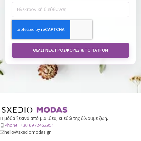
ΘΈΛΩ ΝΈΑ, ΠΡΟΣΦΟΡΈΣ & ΤΟ ΠΑΤΡΌΝ
Η μόδα ξεκινά από μια ιδέα, κι εδώ της δίνουμε ζωή.
Phone: +30 6972462951
hello@sxediomodas.gr