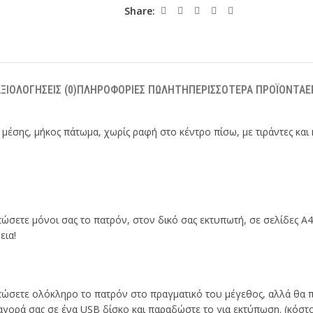
Share:
ΞΙΟΛΟΓΉΣΕΙΣ (0)
ΠΛΗΡΟΦΟΡΊΕΣ ΠΩΛΗΤΉ
ΠΕΡΙΣΣΌΤΕΡΑ ΠΡΟΪΌΝΤΑ
Ε
έσης, μήκος πάτωμα, χωρίς ραφή στο κέντρο πίσω, με τιράντες και 
ώσετε μόνοι σας το πατρόν, στον δικό σας εκτυπωτή, σε σελίδες Α4.
εια!
υπώσετε ολόκληρο το πατρόν στο πραγματικό του μέγεθος, αλλά θα 
ν αγορά σας σε ένα USB δίσκο και παραδώστε το για εκτύπωση. (κόσ