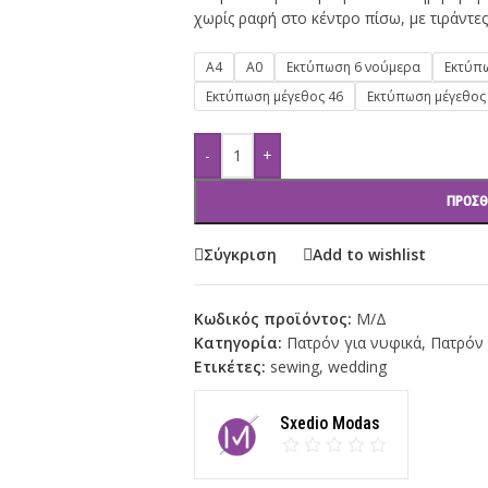
χωρίς ραφή στο κέντρο πίσω, με τιράντες
A4
Α0
Εκτύπωση 6 νούμερα
Εκτύπω
Εκτύπωση μέγεθος 46
Εκτύπωση μέγεθος
-
+
ΠΡΟΣΘ
Σύγκριση
Add to wishlist
Κωδικός προϊόντος:
Μ/Δ
Κατηγορία:
Πατρόν για νυφικά
,
Πατρόν 
Ετικέτες:
sewing
,
wedding
Sxedio Modas