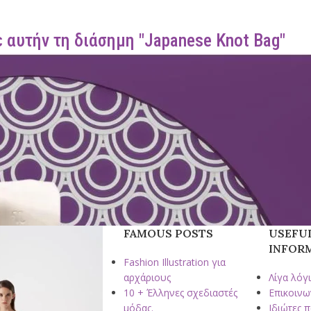
 αυτήν τη διάσημη "Japanese Knot Bag"
FAMOUS POSTS
USEFU
INFOR
Fashion Illustration για
αρχάριους
Λίγα λόγι
10 + Έλληνες σχεδιαστές
Επικοινω
μόδας.
Ιδιώτες 