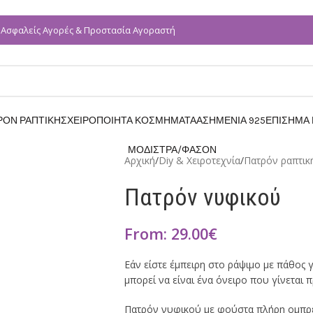
Ασφαλείς Αγορές & Προστασία Αγοραστή
✓
ΡΟΝ ΡΑΠΤΙΚΗΣ
ΧΕΙΡΟΠΟΙΗΤΑ ΚΟΣΜΗΜΑΤΑ
ΑΣΗΜΕΝΙΑ 925
ΕΠΙΣΗΜΑ
ΜΟΔΙΣΤΡΑ/ΦΑΣΟΝ
Αρχική
/
Diy & Χειροτεχνία
/
Πατρόν ραπτικ
Πατρόν νυφικού
From:
29.00
€
Εάν είστε έμπειρη στο ράψιμο με πάθος 
μπορεί να είναι ένα όνειρο που γίνεται 
Πατρόν νυφικού με φούστα πλήρη ομπρέλ