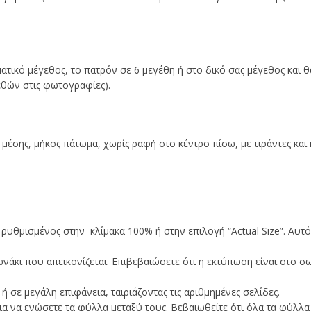
ατικό μέγεθος, το πατρόν σε 6 μεγέθη ή στο δικό σας μέγεθος και 
εθών στις φωτογραφίες).
έσης, μήκος πάτωμα, χωρίς ραφή στο κέντρο πίσω, με τιράντες και 
ι ρυθμισμένος στην κλίμακα 100% ή στην επιλογή “Actual Size”. Αυτ
γωνάκι που απεικονίζεται. Επιβεβαιώσετε ότι η εκτύπωση είναι στο σ
 σε μεγάλη επιφάνεια, ταιριάζοντας τις αριθμημένες σελίδες.
ια να ενώσετε τα φύλλα μεταξύ τους. Βεβαιωθείτε ότι όλα τα φύλλα 