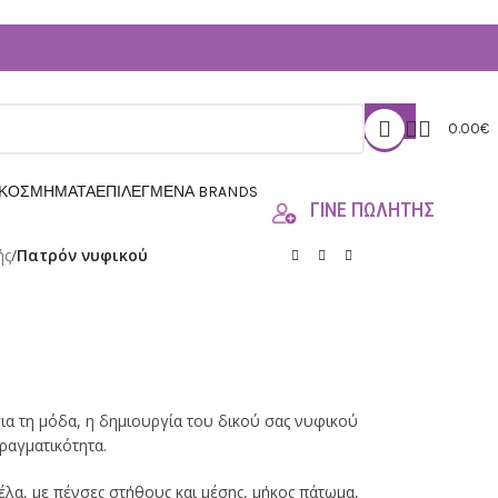
0.00
€
 ΚΟΣΜΗΜΑΤΑ
ΕΠΙΛΕΓΜΕΝΑ BRANDS
ΓΙΝΕ ΠΩΛΗΤΗΣ
ής
/
Πατρόν νυφικού
για τη μόδα, η δημιουργία του δικού σας νυφικού
πραγματικότητα.
α, με πένσες στήθους και μέσης, μήκος πάτωμα,