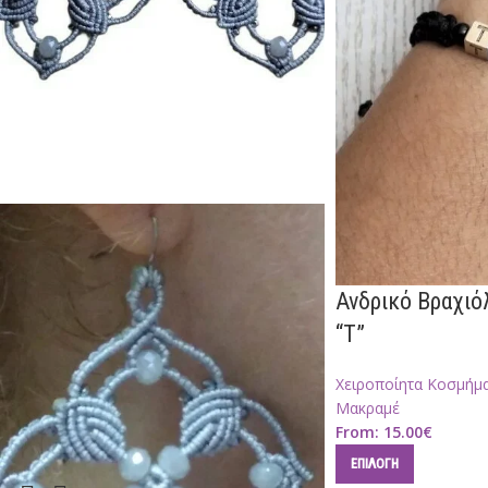
Ανδρικό Βραχιό
“T”
Χειροποίητα Κοσμήμ
Μακραμέ
From:
15.00
€
ΕΠΙΛΟΓΉ