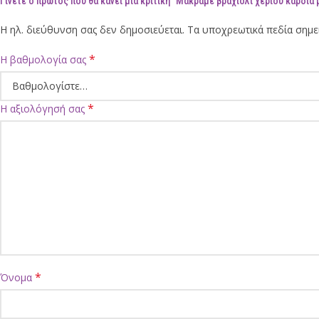
Γίνετε ο πρώτος που θα κάνει μια κριτική “Μακραμέ βραχιόλι χεριού καρδιά 
Η ηλ. διεύθυνση σας δεν δημοσιεύεται.
Τα υποχρεωτικά πεδία σημε
*
Η βαθμολογία σας
*
Η αξιολόγησή σας
*
Όνομα