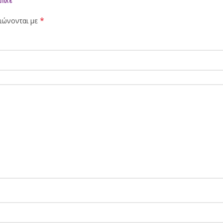
μπλε”
*
ιώνονται με