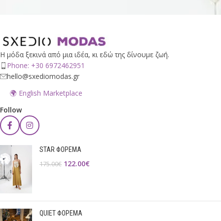
Η μόδα ξεκινά από μια ιδέα, κι εδώ της δίνουμε ζωή.
Phone: +30 6972462951
hello@sxediomodas.gr
🌍 English Marketplace
Follow
STAR ΦΟΡΕΜΑ
122.00
€
175.00
€
QUIET ΦΟΡΕΜΑ