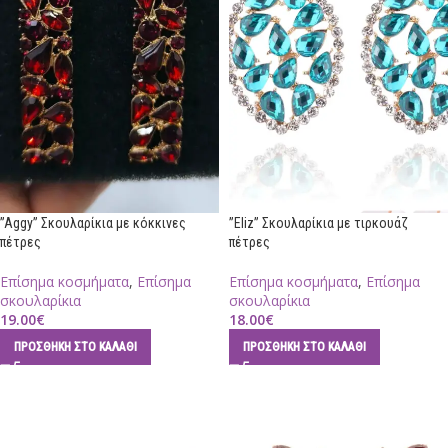
”Aggy” Σκουλαρίκια με κόκκινες
”Eliz” Σκουλαρίκια με τιρκουάζ
πέτρες
πέτρες
Επίσημα κοσμήματα
,
Επίσημα
Επίσημα κοσμήματα
,
Επίσημα
σκουλαρίκια
σκουλαρίκια
19.00
€
18.00
€
ΠΡΟΣΘΉΚΗ ΣΤΟ ΚΑΛΆΘΙ
ΠΡΟΣΘΉΚΗ ΣΤΟ ΚΑΛΆΘΙ