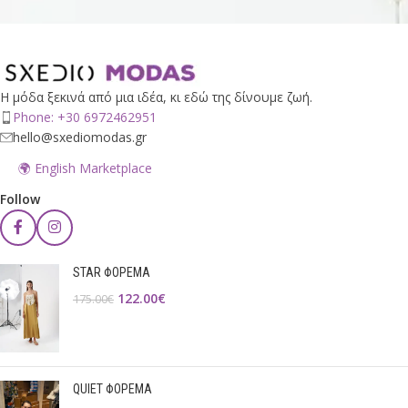
Η μόδα ξεκινά από μια ιδέα, κι εδώ της δίνουμε ζωή.
Phone: +30 6972462951
hello@sxediomodas.gr
🌍 English Marketplace
Follow
STAR ΦΟΡΕΜΑ
122.00
€
175.00
€
QUIET ΦΟΡΕΜΑ