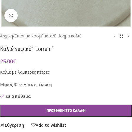
Click to enlarge
Αρχική
/
Επίσημα κοσμήματα
/
Επίσημα κολιέ
Κολιέ νυφικό” Lorren “
25.00
€
Κολιέ με λαμπερές πέτρες
Μήκος 35εκ +5εκ επέκταση
Σε απόθεμα
ΠΡΟΣΘΉΚΗ ΣΤΟ ΚΑΛΆΘΙ
Σύγκριση
Add to wishlist