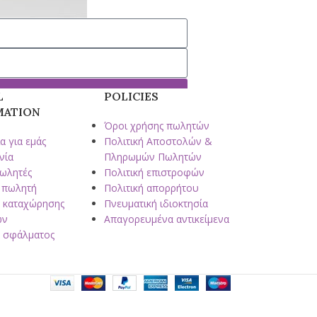
L
POLICIES
MATION
Όροι χρήσης πωλητών
α για εμάς
Πολιτική Αποστολών &
νία
Πληρωμών Πωλητών
πωλητές
Πολιτική επιστροφών
 πωλητή
Πολιτική απορρήτου
 καταχώρησης
Πνευματική ιδιοκτησία
ων
Απαγορευμένα αντικείμενα
 σφάλματος