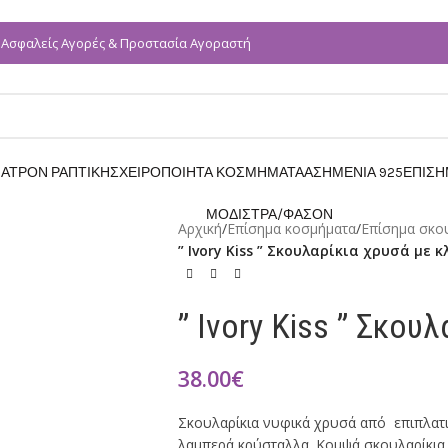
Ασφαλείς Αγορές & Προστασία Αγοραστή
✓
ΑΤΡΟΝ ΡΑΠΤΙΚΗΣ
ΧΕΙΡΟΠΟΙΗΤΑ ΚΟΣΜΗΜΑΤΑ
ΑΣΗΜΕΝΙΑ 925
ΕΠΙΣ
ΜΟΔΙΣΤΡΑ/ΦΑΣΟΝ
Αρχική
/
Επίσημα κοσμήματα
/
Επίσημα σκο
” Ivory Kiss ” Σκουλαρίκια χρυσά με κ
” Ivory Kiss ” Σκου
38.00
€
Σκουλαρίκια νυφικά χρυσά από επιπλατι
λαμπερά κρύσταλλα .Κομψά σκουλαρίκια