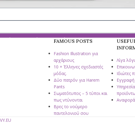
λω νέα, προσφορές & το πατρόν
FAMOUS POSTS
USEFU
INFOR
Fashion Illustration για
αρχάριους
Λίγα λόγι
10 + Έλληνες σχεδιαστές
Επικοινω
μόδας.
Ιδιώτες 
Δύο πατρόν για Harem
Εγγραφή
Pants
Υπηρεσία
Σωματότυπος – 5 τύποι και
προϊόντ
πως ντύνονται
Αναφορά
Βρες το νούμερο
παντελονιού σου
VY.EU