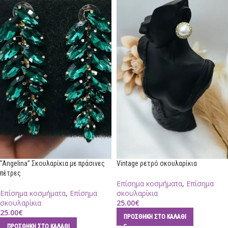
”Angelina” Σκουλαρίκια με πράσινες
Vintage ρετρό σκουλαρίκια
πέτρες
Επίσημα κοσμήματα
,
Επίσημα
Επίσημα κοσμήματα
,
Επίσημα
σκουλαρίκια
σκουλαρίκια
25.00
€
25.00
€
ΠΡΟΣΘΉΚΗ ΣΤΟ ΚΑΛΆΘΙ
ΠΡΟΣΘΉΚΗ ΣΤΟ ΚΑΛΆΘΙ