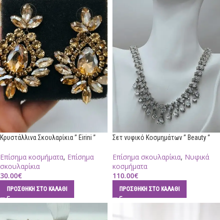
Κρυστάλλινα Σκουλαρίκια ” Eirini ”
Σετ νυφικό Κοσμημάτων ” Beauty ”
Επίσημα κοσμήματα
,
Επίσημα
Επίσημα σκουλαρίκια
,
Νυφικά
σκουλαρίκια
κοσμήματα
30.00
€
110.00
€
ΠΡΟΣΘΉΚΗ ΣΤΟ ΚΑΛΆΘΙ
ΠΡΟΣΘΉΚΗ ΣΤΟ ΚΑΛΆΘΙ