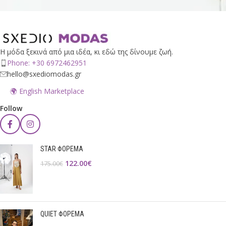
Η μόδα ξεκινά από μια ιδέα, κι εδώ της δίνουμε ζωή.
Phone: +30 6972462951
hello@sxediomodas.gr
🌍 English Marketplace
Follow
STAR ΦΟΡΕΜΑ
122.00
€
175.00
€
QUIET ΦΟΡΕΜΑ