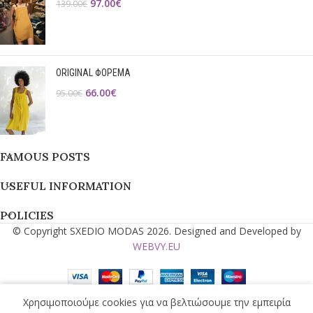
97.00
€
139.00
€
ORIGINAL ΦΟΡΕΜΑ
66.00
€
95.00
€
FAMOUS POSTS
USEFUL INFORMATION
POLICIES
© Copyright SXEDIO MODAS 2026. Designed and Developed by
WEBVY.EU
Χρησιμοποιούμε cookies για να βελτιώσουμε την εμπειρία
τάστημα
Αγαπημένα
Ο λογαριασμός μου
Cart